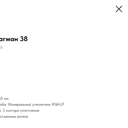
агман 38
38
80 мм
ороба: Минеральный утеплитель KNAUF
: 3 контура уплотнения
осъемных ригеля