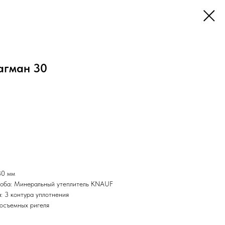
агман 30
80 мм
ороба: Минеральный утеплитель KNAUF
: 3 контура уплотнения
осъемных ригеля