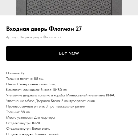
Входная дверь Флагман 27
Артикул:
Входная дверь Флагман 27
BUY NOW
Наличие: Да
Толщина полотна: 88 мм
Петли: Стандартные петли 3 шт.
Комплект наличников: Бизнес 10*80 мм
Утепление дверного полотна и короба: Минеральный утеплитель KNAUF
Уплотнение в базе Дверного Блока: 3 контура уплотнения
Противосъемные ригели: 3 противосъемных ригеля
Толщина: 88 мм
Место установки: Для квартиры
Отделка внутри: IN20
Отделка внутри: Белая вуаль
Отделка снаружи: Камень тёмный