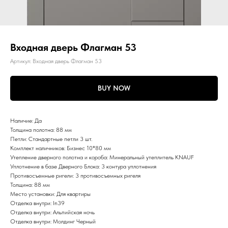
Входная дверь Флагман 53
Артикул:
Входная дверь Флагман 53
BUY NOW
Наличие: Да
Толщина полотна: 88 мм
Петли: Стандартные петли 3 шт.
Комплект наличников: Бизнес 10*80 мм
Утепление дверного полотна и короба: Минеральный утеплитель KNAUF
Уплотнение в базе Дверного Блока: 3 контура уплотнения
Противосъемные ригели: 3 противосъемных ригеля
Толщина: 88 мм
Место установки: Для квартиры
Отделка внутри: In39
Отделка внутри: Альпийская ночь
Отделка внутри: Молдинг Черный