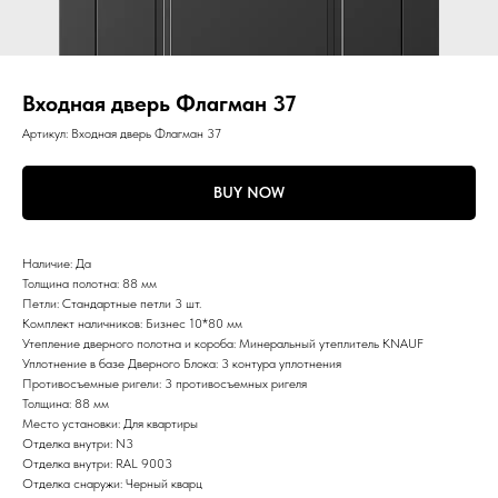
Входная дверь Флагман 37
Артикул:
Входная дверь Флагман 37
BUY NOW
Наличие: Да
Толщина полотна: 88 мм
Петли: Стандартные петли 3 шт.
Комплект наличников: Бизнес 10*80 мм
Утепление дверного полотна и короба: Минеральный утеплитель KNAUF
Уплотнение в базе Дверного Блока: 3 контура уплотнения
Противосъемные ригели: 3 противосъемных ригеля
Толщина: 88 мм
Место установки: Для квартиры
Отделка внутри: N3
Отделка внутри: RAL 9003
Отделка снаружи: Черный кварц