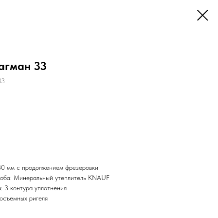
агман 33
33
80 мм с продолжением фрезеровки
ороба: Минеральный утеплитель KNAUF
: 3 контура уплотнения
осъемных ригеля