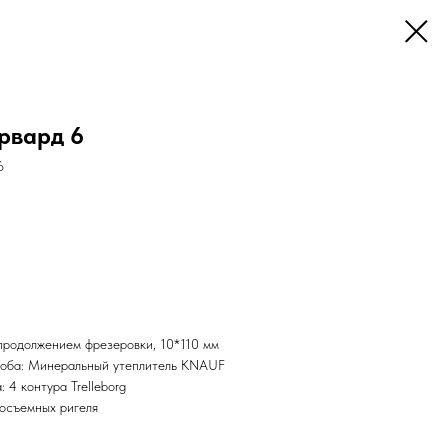
рвард 6
6
продолжением фрезеровки, 10*110 мм
ороба: Минеральный утеплитель KNAUF
 4 контура Trelleborg
осъемных ригеля