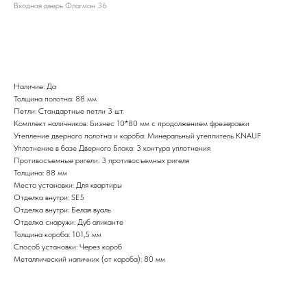
Входная дверь Флагман 36
BUY NOW
Наличие: Да
Толщина полотна: 88 мм
Петли: Стандартные петли 3 шт.
Комплект наличников: Бизнес 10*80 мм с продолжением фрезеровки
Утепление дверного полотна и короба: Минеральный утеплитель KNAUF
Уплотнение в базе Дверного Блока: 3 контура уплотнения
Противосъемные ригели: 3 противосъемных ригеля
Толщина: 88 мм
Место установки: Для квартиры
Отделка внутри: SE5
Отделка внутри: Белая вуаль
Отделка снаружи: Дуб аликанте
Толщина короба: 101,5 мм
Способ установки: Через короб
Металлический наличник (от короба): 80 мм