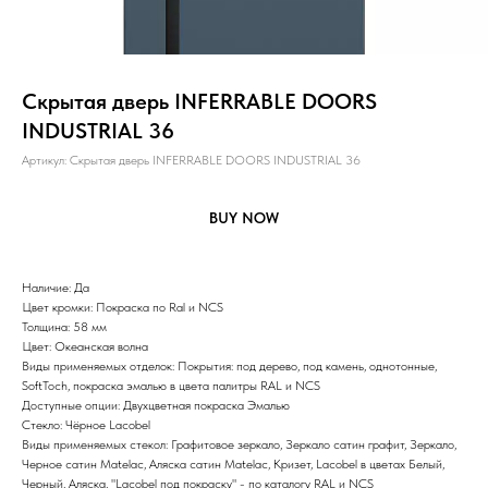
Скрытая дверь INFERRABLE DOORS
INDUSTRIAL 36
Артикул:
Скрытая дверь INFERRABLE DOORS INDUSTRIAL 36
BUY NOW
Наличие: Да
Цвет кромки: Покраска по Ral и NCS
Толщина: 58 мм
Цвет: Океанская волна
Виды применяемых отделок: Покрытия: под дерево, под камень, однотонные,
SoftToch, покраска эмалью в цвета палитры RAL и NCS
Доступные опции: Двухцветная покраска Эмалью
Стекло: Чёрное Lacobel
Виды применяемых стекол: Графитовое зеркало, Зеркало сатин графит, Зеркало,
Черное сатин Matelaс, Аляска сатин Matelac, Кризет, Lacobel в цветах Белый,
Черный, Аляска, "Lacobel под покраску" - по каталогу RAL и NCS