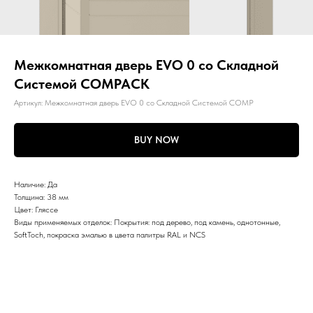
Межкомнатная дверь EVO 0 со Складной
Системой COMPACK
Артикул:
Межкомнатная дверь EVO 0 со Складной Системой COMP
BUY NOW
Наличие: Да
Толщина: 38 мм
Цвет: Гляссе
Виды применяемых отделок: Покрытия: под дерево, под камень, однотонные,
SoftToch, покраска эмалью в цвета палитры RAL и NCS