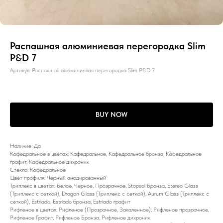
Распашная алюминиевая перегородка Slim
P&D 7
Артикул:
Распашная алюминиевая перегородка Slim P&D 7
BUY NOW
Наличие: Да
Кафедральное в цветах: Кафедральное, Кафедральное бронза, Кафедральное
графит, Кафедральное дихроник
Стекло: Кафедральное
Цвет профиля: Черный анодированный
Триплекс в цветах: Белое, Черное, Прозрачное, Stopsol Бронза, Etereo Glass
(Триплекс с сеткой), Dragon Glass (Триплекс с сеткой), Aurum Glass (Триплекс с
сеткой), Estriado, Estriado бронза, Estriado графит
Рифленое в цветах: Рифленое (Прозрачное, Закаленное), Рифленое прозрачное,
Рифленое Графит, Рифленое Бронза, Рифленое дихроник