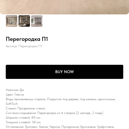
Перегородка П1
Артикул:
Перегородка П1
BUY NOW
Наличие: Да
Цвет: Гляссе
Виды применяемых отделок: Покрытия: под дерево, под камень, однотонные,
SoftToch
Стекло: Прозрачное стекло
Система открывания: Перегородка из 4 створок (2 неподв., 2 подв.)
Ширина стоевой: 80 мм
Толщина стоевой: 38 мм
Остекление: Триплекс: Белое, Черное, Прозрачное, Бронзовое, Графитовое,