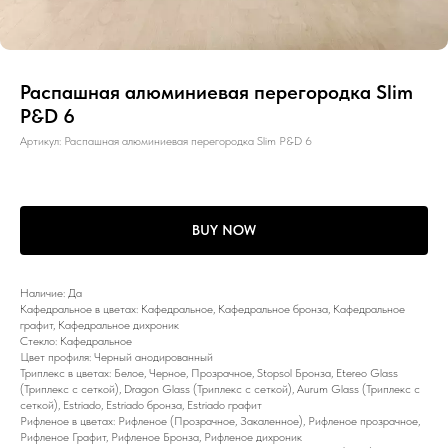
Распашная алюминиевая перегородка Slim
P&D 6
Артикул:
Распашная алюминиевая перегородка Slim P&D 6
BUY NOW
Наличие: Да
Кафедральное в цветах: Кафедральное, Кафедральное бронза, Кафедральное
графит, Кафедральное дихроник
Стекло: Кафедральное
Цвет профиля: Черный анодированный
Триплекс в цветах: Белое, Черное, Прозрачное, Stopsol Бронза, Etereo Glass
(Триплекс с сеткой), Dragon Glass (Триплекс с сеткой), Aurum Glass (Триплекс с
сеткой), Estriado, Estriado бронза, Estriado графит
Рифленое в цветах: Рифленое (Прозрачное, Закаленное), Рифленое прозрачное,
Рифленое Графит, Рифленое Бронза, Рифленое дихроник