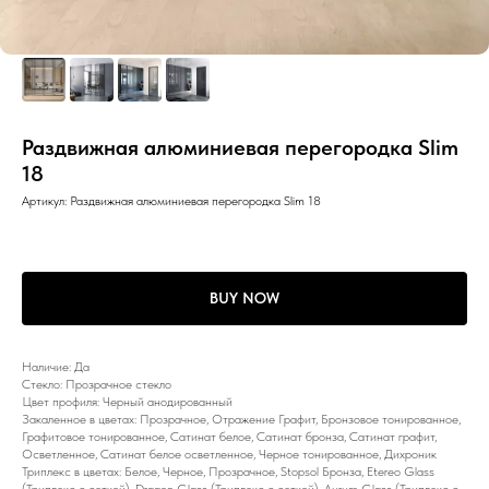
Раздвижная алюминиевая перегородка Slim
18
Артикул:
Раздвижная алюминиевая перегородка Slim 18
BUY NOW
Наличие: Да
Стекло: Прозрачное стекло
Цвет профиля: Черный анодированный
Закаленное в цветах: Прозрачное, Отражение Графит, Бронзовое тонированное,
Графитовое тонированное, Сатинат белое, Сатинат бронза, Сатинат графит,
Осветленное, Сатинат белое осветленное, Черное тонированное, Дихроник
Триплекс в цветах: Белое, Черное, Прозрачное, Stopsol Бронза, Etereo Glass