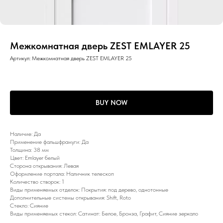
Межкомнатная дверь ZEST EMLAYER 25
Артикул:
Межкомнатная дверь ZEST EMLAYER 25
BUY NOW
Наличие: Да
Применение фальшфрамуги: Да
Толщина: 38 мм
Цвет: Emlayer белый
Сторона открывания: Левая
Оформление портала: Наличник телескоп
Количество створок: 1
Виды применяемых отделок: Покрытия: под дерево, однотонные
Дополнительные системы открывания: Shift, Roto
Стекло: Сияние
Виды применяемых стекол: Сатинат: Белое, Бронза, Графит, Сияние зеркало