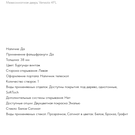
Межкомнатная дверь Venezia 4FL
BUY NOW
Наличие: Да
Применение фальшфрамуги: Да
Толщина: 38 мм
Цвет: Бургунди винтаж
Сторона открывания: Левая
Оформление портала: Наличник телескоп
Количество створок: 1
Виды применяемых отделок: Доступны покрытия: под дерево, однотонные,
SoftToch
Дополнительные системы открывания: Нет
Доступные опции: Двухцветная покраска Эмалью
Стекло: Белое Сатинат
Виды применяемых стекол: Прозрачное, Сатинат в цветах: Белое, Бронза, Графит