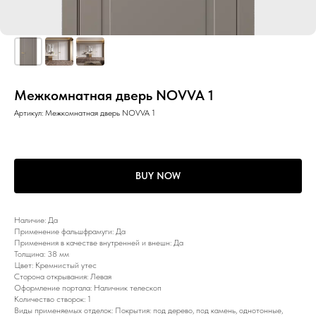
Межкомнатная дверь NOVVA 1
Артикул:
Межкомнатная дверь NOVVA 1
BUY NOW
Наличие: Да
Применение фальшфрамуги: Да
Применения в качестве внутренней и внешн: Да
Толщина: 38 мм
Цвет: Кремнистый утес
Сторона открывания: Левая
Оформление портала: Наличник телескоп
Количество створок: 1
Виды применяемых отделок: Покрытия: под дерево, под камень, однотонные,