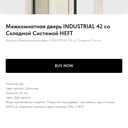
Межкомнатная дверь INDUSTRIAL 42 со
Складной Системой HEFT
Артикул:
Межкомнатная дверь INDUSTRIAL 42 со Складной Систе
BUY NOW
Наличие: Да
Цвет кромки: Шампань
Толщина: 42 мм
Цвет: Дуб джентл
Виды применяемых отделок: Покрытия: под дерево, под камень, однотонные,
SoftToch, покраска эмалью в цвета палитры RAL и NCS