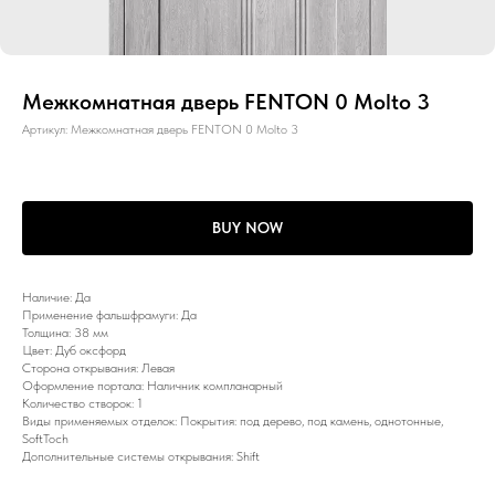
Межкомнатная дверь FENTON 0 Molto 3
Артикул:
Межкомнатная дверь FENTON 0 Molto 3
BUY NOW
Наличие: Да
Применение фальшфрамуги: Да
Толщина: 38 мм
Цвет: Дуб оксфорд
Сторона открывания: Левая
Оформление портала: Наличник компланарный
Количество створок: 1
Виды применяемых отделок: Покрытия: под дерево, под камень, однотонные,
SoftToch
Дополнительные системы открывания: Shift