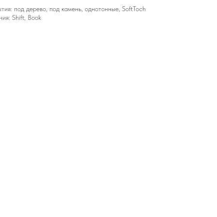
ия: под дерево, под камень, однотонные, SoftToch
я: Shift, Book