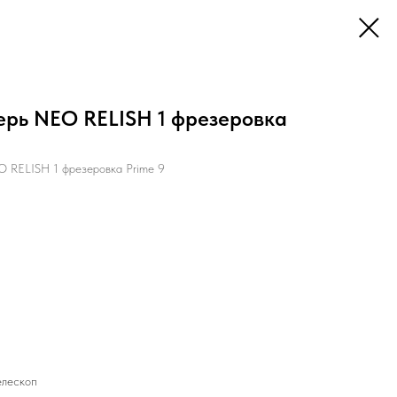
рь NEO RELISH 1 фрезеровка
 RELISH 1 фрезеровка Prime 9
елескоп