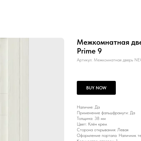
Межкомнатная две
Prime 9
Артикул:
Межкомнатная дверь NEO
BUY NOW
Наличие: Да
Применение фальшфрамуги: Да
Толщина: 38 мм
Цвет: Клён крем
Сторона открывания: Левая
Оформление портала: Наличник т