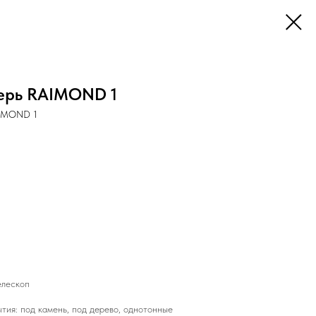
ерь RAIMOND 1
AIMOND 1
елескоп
тия: под камень, под дерево, однотонные