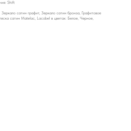
я: Shift
 Зеркало сатин графит, Зеркало сатин бронза, Графитовое
яска сатин Matelac, Lacobel в цветах: Белое, Черное,