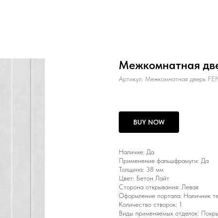
Межкомнатная дв
Артикул:
Межкомнатная дверь F
BUY NOW
Наличие: Да
Применение фальшфрамуги: Да
Толщина: 38 мм
Цвет: Бетон Лайт
Сторона открывания: Левая
Оформление портала: Наличник т
Количество створок: 1
Виды применяемых отделок: Покрыт