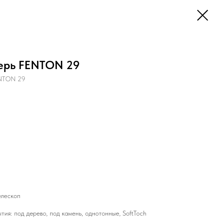
ерь FENTON 29
ENTON 29
елескоп
ия: под дерево, под камень, однотонные, SoftToch