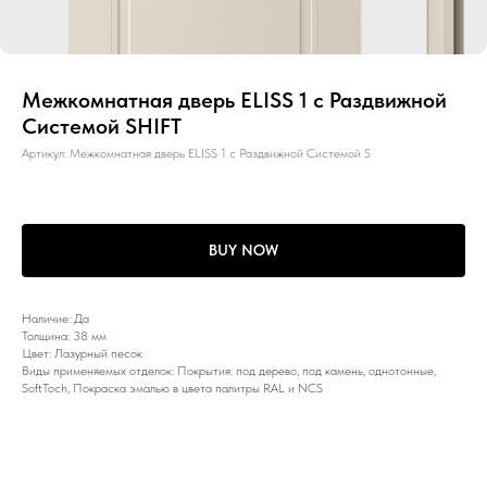
Межкомнатная дверь ELISS 1 с Раздвижной
Системой SHIFT
Артикул:
Межкомнатная дверь ELISS 1 с Раздвижной Системой S
BUY NOW
Наличие: Да
Толщина: 38 мм
Цвет: Лазурный песок
Виды применяемых отделок: Покрытия: под дерево, под камень, однотонные,
SoftToch, Покраска эмалью в цвета палитры RAL и NCS