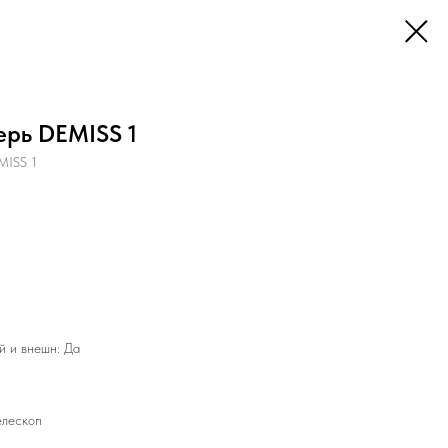
рь DEMISS 1
MISS 1
й и внешн: Да
елескоп