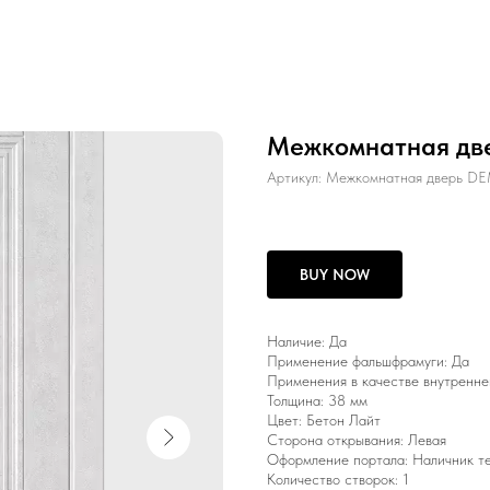
Межкомнатная две
Артикул:
Межкомнатная дверь DE
BUY NOW
Наличие: Да
Применение фальшфрамуги: Да
Применения в качестве внутренне
Толщина: 38 мм
Цвет: Бетон Лайт
Сторона открывания: Левая
Оформление портала: Наличник т
Количество створок: 1