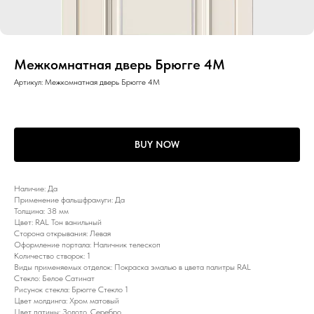
Межкомнатная дверь Брюгге 4M
Артикул:
Межкомнатная дверь Брюгге 4M
BUY NOW
Наличие: Да
Применение фальшфрамуги: Да
Толщина: 38 мм
Цвет: RAL Тон ванильный
Сторона открывания: Левая
Оформление портала: Наличник телескоп
Количество створок: 1
Виды применяемых отделок: Покраска эмалью в цвета палитры RAL
Стекло: Белое Сатинат
Рисунок стекла: Брюгге Стекло 1
Цвет молдинга: Хром матовый
Цвет патины: Золото, Серебро