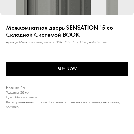
Межкомнатная дверь SENSATION 15 со
Складной Системой BOOK
Артикул:
Межкомнатная дверь SENSATION 15 со Складной Систем
BUY NOW
Наличие: Да
Толщина: 38 мм
Цвет: Морская галька
Виды применяемых отделок: Покрытия: под дерево, под камень, однотонные,
SoftToch