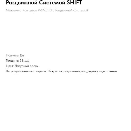
Раздвижной Системой SHIFT
Межкомнатная дверь PRIME 13 с Раздвижной Системой
BUY NOW
Наличие: Да
Толщина: 38 мм
Цвет: Лазурный песок
Виды применяемых отделок: Покрытия: под камень, под дерево, однотонные