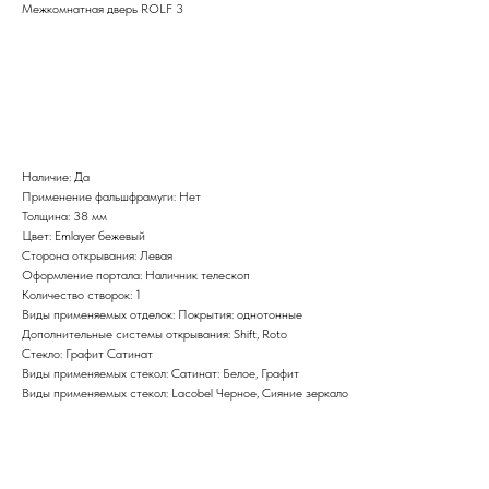
Межкомнатная дверь ROLF 3
BUY NOW
Наличие: Да
Применение фальшфрамуги: Нет
Толщина: 38 мм
Цвет: Emlayer бежевый
Сторона открывания: Левая
Оформление портала: Наличник телескоп
Количество створок: 1
Виды применяемых отделок: Покрытия: однотонные
Дополнительные системы открывания: Shift, Roto
Стекло: Графит Сатинат
Виды применяемых стекол: Сатинат: Белое, Графит
Виды применяемых стекол: Lacobel Черное, Сияние зеркало