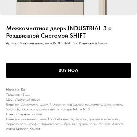
Межкомнатная дверь INDUSTRIAL 3 с
Раздвижной Системой SHIFT
Артикул:
Межкомнатная дверь INDUSTRIAL 3 с Раздвижной Систе
BUY NOW
Наличие: Да
Толщина: 42 мм
Цвет: Лазурный песок
Виды применяемых отделок: Покрытия: под дерево, под камень, однотонные,
SoftToch, покраска эмалью в цвета палитры RAL и NCS
Стекло: Чёрное Lacobel
Виды применяемых стекол: Lacobel в цветах, Зеркало, Графитовое зеркало,
Зеркало сатин графит, Зеркало сатин бронза, Черное сатин Matelac, Аляска
сатин Matelac, Кризет