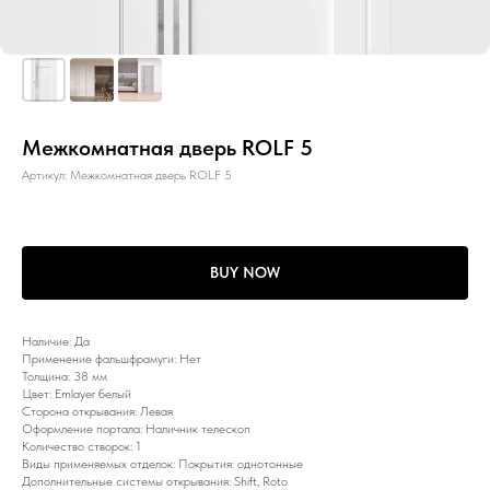
Межкомнатная дверь ROLF 5
Артикул:
Межкомнатная дверь ROLF 5
BUY NOW
Наличие: Да
Применение фальшфрамуги: Нет
Толщина: 38 мм
Цвет: Emlayer белый
Сторона открывания: Левая
Оформление портала: Наличник телескоп
Количество створок: 1
Виды применяемых отделок: Покрытия: однотонные
Дополнительные системы открывания: Shift, Roto