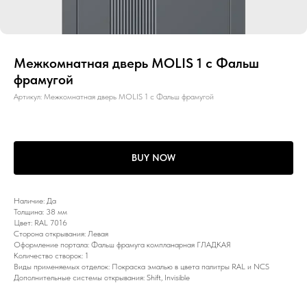
Межкомнатная дверь MOLIS 1 с Фальш
фрамугой
Артикул:
Межкомнатная дверь MOLIS 1 с Фальш фрамугой
BUY NOW
Наличие: Да
Толщина: 38 мм
Цвет: RAL 7016
Сторона открывания: Левая
Оформление портала: Фальш фрамуга компланарная ГЛАДКАЯ
Количество створок: 1
Виды применяемых отделок: Покраска эмалью в цвета палитры RAL и NCS
Дополнительные системы открывания: Shift, Invisible