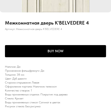
Межкомнатная дверь K'BELVEDERE 4
Артикул:
Межкомнатная дверь K'BELVEDERE 4
BUY NOW
Наличие: Да
Применение фальшфрамуги: Да
Толщина: 38 мм
Цвет: Дуб джентл
Сторона открывания: Левая
Оформление портала: Наличник телескоп
Количество створок: 1
Виды применяемых отделок: Покрытия: под дерево
Стекло: Кризет
Виды применяемых стекол: Сатинат в цветах
Рисунок стекла: Без рисунка