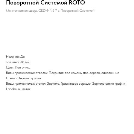
Поворотной Системой ROTO
Межкомнатная дверь CEZANNE 7 с Поворотной Системой
BUY NOW
Наличие: Да
Толщина: 38 мм
Цвет: Лен оникс
Виды применяемых отделок: Покрытия: под камень, под дерево, однотонные
Стекло: Зеркало графит
Виды применяемых стекол: Зеркало, Графитовое зеркало, Зеркало сатин графит,
Lacobel в цветах