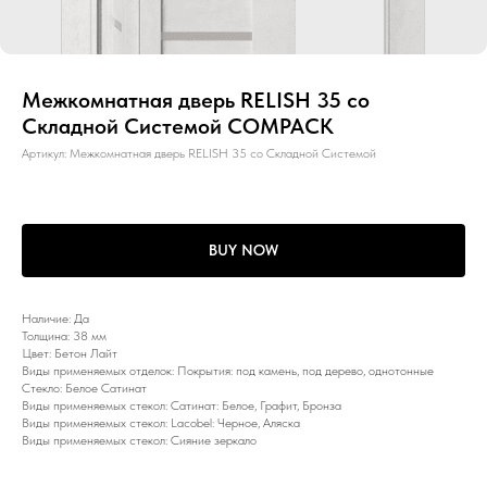
Межкомнатная дверь RELISH 35 со
Складной Системой COMPACK
Артикул:
Межкомнатная дверь RELISH 35 со Складной Системой
BUY NOW
Наличие: Да
Толщина: 38 мм
Цвет: Бетон Лайт
Виды применяемых отделок: Покрытия: под камень, под дерево, однотонные
Стекло: Белое Сатинат
Виды применяемых стекол: Сатинат: Белое, Графит, Бронза
Виды применяемых стекол: Lacobel: Черное, Аляска
Виды применяемых стекол: Сияние зеркало