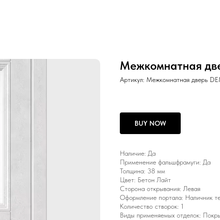
Межкомнатная две
Артикул:
Межкомнатная дверь DE
BUY NOW
Наличие: Да
Применение фальшфрамуги: Да
Толщина: 38 мм
Цвет: Бетон Лайт
Сторона открывания: Левая
Оформление портала: Наличник т
Количество створок: 1
Виды применяемых отделок: Покры