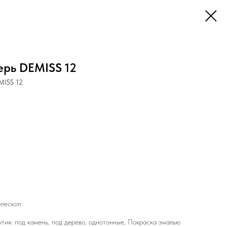
рь DEMISS 12
MISS 12
елескоп
тия: под камень, под дерево, однотонные, Покраска эмалью