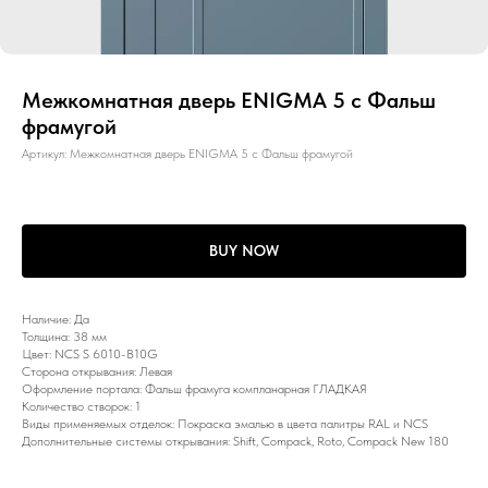
Межкомнатная дверь ENIGMA 5 с Фальш
фрамугой
Артикул:
Межкомнатная дверь ENIGMA 5 с Фальш фрамугой
BUY NOW
Наличие: Да
Толщина: 38 мм
Цвет: NCS S 6010-B10G
Сторона открывания: Левая
Оформление портала: Фальш фрамуга компланарная ГЛАДКАЯ
Количество створок: 1
Виды применяемых отделок: Покраска эмалью в цвета палитры RAL и NCS
Дополнительные системы открывания: Shift, Compack, Roto, Compack New 180