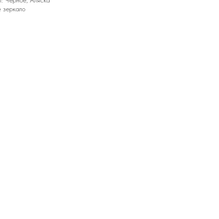
: Черное, Аляска
 зеркало