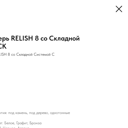
рь RELISH 8 со Складной
CK
LISH 8 со Складной Системой C
тия: под камень, под дерево, однотонные
: Белое, Графит, Бронза