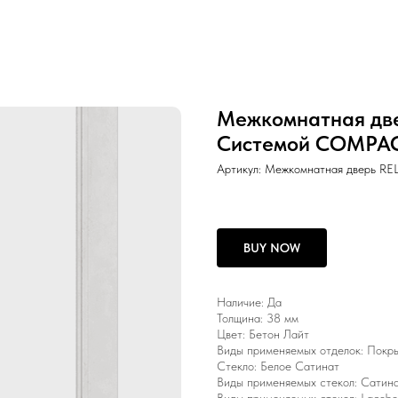
Межкомнатная две
Системой COMPA
Артикул:
Межкомнатная дверь RE
BUY NOW
Наличие: Да
Толщина: 38 мм
Цвет: Бетон Лайт
Виды применяемых отделок: Покры
Стекло: Белое Сатинат
Виды применяемых стекол: Сатинат