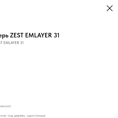
рь ZEST EMLAYER 31
ST EMLAYER 31
елескоп
тия: под дерево, однотонные