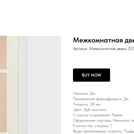
Межкомнатная две
Артикул:
Межкомнатная дверь ZE
BUY NOW
Наличие: Да
Применение фальшфрамуги: Да
Толщина: 38 мм
Цвет: Дуб монтана
Сторона открывания: Левая
Оформление портала: Наличник т
Количество створок: 1
Виды применяемых отделок: Покры