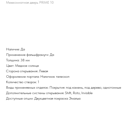
Межкомнатная дверь PRIME 10
BUY NOW
Наличие: Да
Применение фальшфрамуги: Да
Толщина: 38 мм
Цвет: Медное солнце
Сторона открывания: Левая
Оформление портала: Наличник телескоп
Количество створок: 1
Виды применяемых отделок: Покрытия: под камень, под дерево, однотонные
Дополнительные системы открывания: Shift, Roto, Invisible
Доступные опции: Двухцветная покраска Эмалью