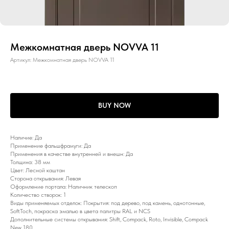
Межкомнатная дверь NOVVA 11
Артикул:
Межкомнатная дверь NOVVA 11
BUY NOW
Наличие: Да
Применение фальшфрамуги: Да
Применения в качестве внутренней и внешн: Да
Толщина: 38 мм
Цвет: Лесной каштан
Сторона открывания: Левая
Оформление портала: Наличник телескоп
Количество створок: 1
Виды применяемых отделок: Покрытия: под дерево, под камень, однотонные,
SoftToch, покраска эмалью в цвета палитры RAL и NCS
Дополнительные системы открывания: Shift, Compack, Roto, Invisible, Compack
New 180