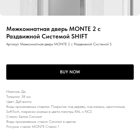
Межкомнатная дверь MONTE 2 с
Раздвижной Системой SHIFT
Артикул:
Межкомнатная дверь MONTE 2 с Раздвижной Системой S
BUY NOW
Наличие: Да
Толщина: 38 мм
Цвет: Дуб винта
Виды применяемых отделок: Покрытия: под дерево, под камень, однотонные,
SoftToch, покраска эмалью в цвета палитры RAL и NCS
Стекло: Белое Сатинат
Виды применяемых стекол: Сатинат в цветах
Рисунок стекла: MONTE Стекло 1