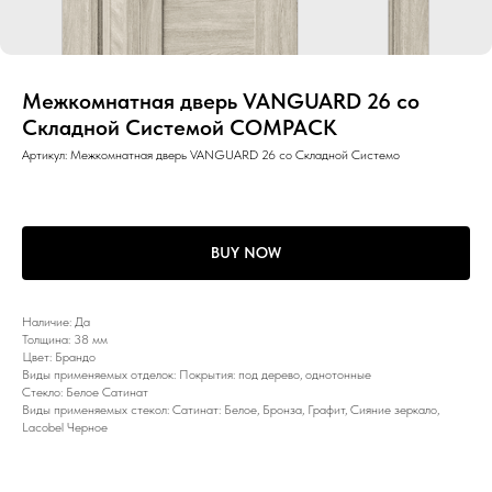
Межкомнатная дверь VANGUARD 26 со
Складной Системой COMPACK
Артикул:
Межкомнатная дверь VANGUARD 26 со Складной Системо
BUY NOW
Наличие: Да
Толщина: 38 мм
Цвет: Брандо
Виды применяемых отделок: Покрытия: под дерево, однотонные
Стекло: Белое Сатинат
Виды применяемых стекол: Сатинат: Белое, Бронза, Графит, Сияние зеркало,
Lacobel Черное