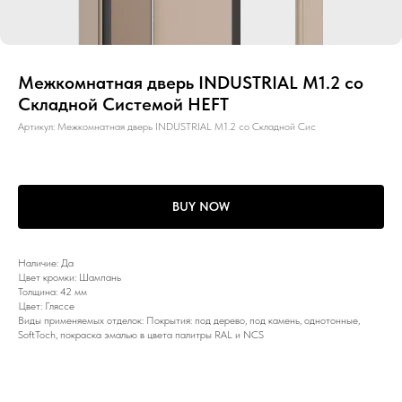
Межкомнатная дверь INDUSTRIAL M1.2 со
Складной Системой HEFT
Артикул:
Межкомнатная дверь INDUSTRIAL M1.2 со Складной Сис
BUY NOW
Наличие: Да
Цвет кромки: Шампань
Толщина: 42 мм
Цвет: Гляссе
Виды применяемых отделок: Покрытия: под дерево, под камень, однотонные,
SoftToch, покраска эмалью в цвета палитры RAL и NCS