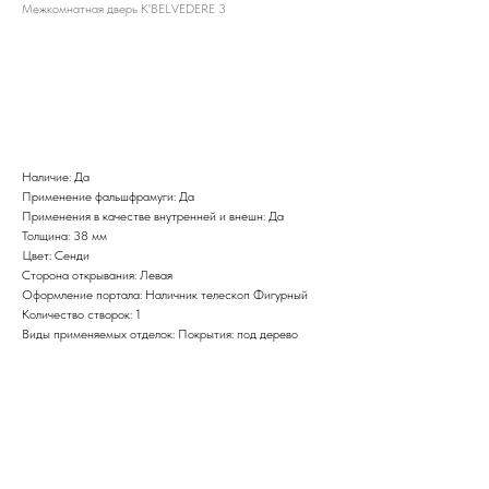
Межкомнатная дверь K'BELVEDERE 3
BUY NOW
Наличие: Да
Применение фальшфрамуги: Да
Применения в качестве внутренней и внешн: Да
Толщина: 38 мм
Цвет: Сенди
Сторона открывания: Левая
Оформление портала: Наличник телескоп Фигурный
Количество створок: 1
Виды применяемых отделок: Покрытия: под дерево