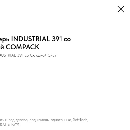
рь INDUSTRIAL 391 со
ой COMPACK
DUSTRIAL 391 со Складной Сист
ия: под дерево, под камень, однотонные, SoftToch,
ы RAL и NCS