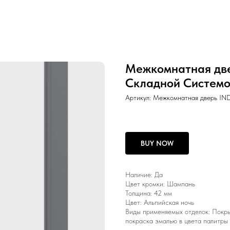
Межкомнатная две
Складной Систем
Артикул:
Межкомнатная дверь IN
BUY NOW
Наличие: Да
Цвет кромки: Шампань
Толщина: 42 мм
Цвет: Альпийская ночь
Виды применяемых отделок: Покрыт
покраска эмалью в цвета палитр