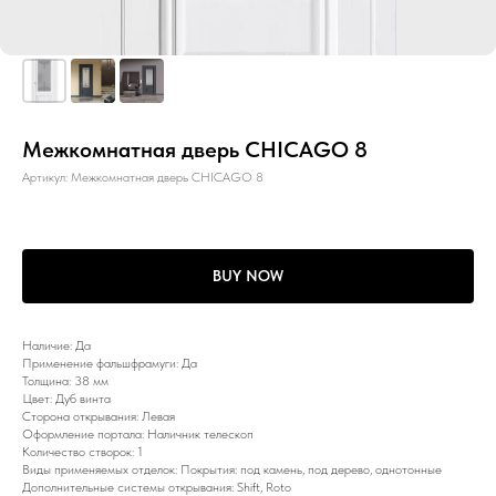
Межкомнатная дверь CHICAGO 8
Артикул:
Межкомнатная дверь CHICAGO 8
BUY NOW
Наличие: Да
Применение фальшфрамуги: Да
Толщина: 38 мм
Цвет: Дуб винта
Сторона открывания: Левая
Оформление портала: Наличник телескоп
Количество створок: 1
Виды применяемых отделок: Покрытия: под камень, под дерево, однотонные
Дополнительные системы открывания: Shift, Roto