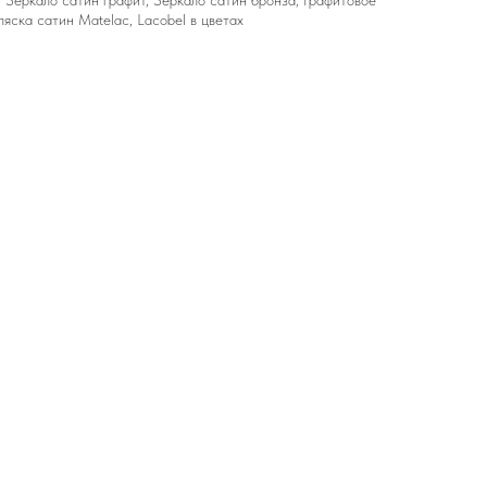
 Зеркало сатин графит, Зеркало сатин бронза, Графитовое
ляска сатин Matelac, Lacobel в цветах