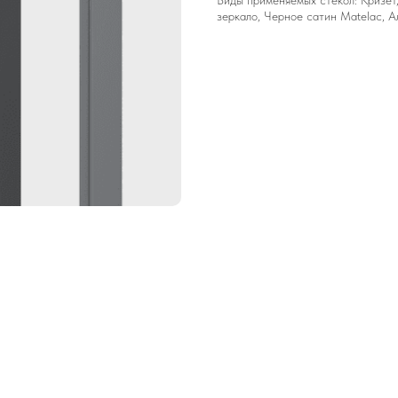
Виды применяемых стекол: Кризет,
зеркало, Черное сатин Matelac, А