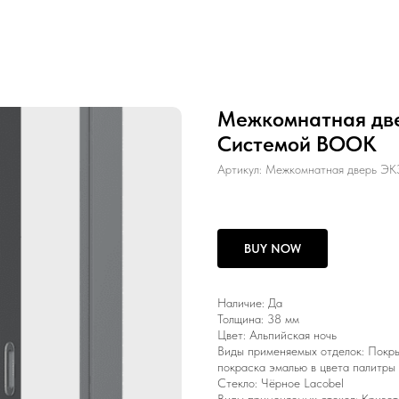
Межкомнатная дв
Системой BOOK
Артикул:
Межкомнатная дверь ЭК
BUY NOW
Наличие: Да
Толщина: 38 мм
Цвет: Альпийская ночь
Виды применяемых отделок: Покрыт
покраска эмалью в цвета палитр
Стекло: Чёрное Lacobel