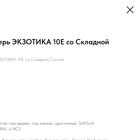
ерь ЭКЗОТИКА 10Е со Складной
ЗОТИКА 10Е со Складной Систем
ия: под дерево, под камень, однотонные, SoftToch,
ы RAL и NCS