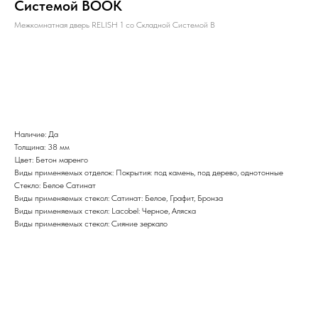
Системой BOOK
Межкомнатная дверь RELISH 1 со Складной Системой B
BUY NOW
Наличие: Да
Толщина: 38 мм
Цвет: Бетон маренго
Виды применяемых отделок: Покрытия: под камень, под дерево, однотонные
Стекло: Белое Сатинат
Виды применяемых стекол: Сатинат: Белое, Графит, Бронза
Виды применяемых стекол: Lacobel: Черное, Аляска
Виды применяемых стекол: Сияние зеркало