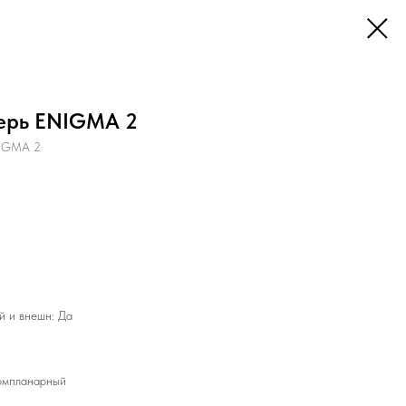
ерь ENIGMA 2
NIGMA 2
й и внешн: Да
омпланарный