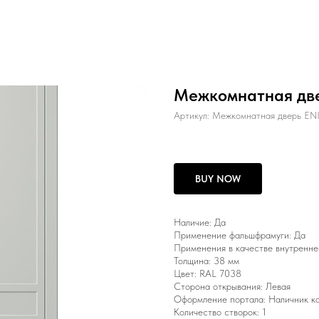
Межкомнатная дв
Артикул:
Межкомнатная дверь E
BUY NOW
Наличие: Да
Применение фальшфрамуги: Да
Применения в качестве внутренне
Толщина: 38 мм
Цвет: RAL 7038
Сторона открывания: Левая
Оформление портала: Наличник к
Количество створок: 1