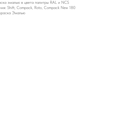
аска эмалью в цвета палитры RAL и NCS
ия: Shift, Compack, Roto, Compack New 180
окраска Эмалью