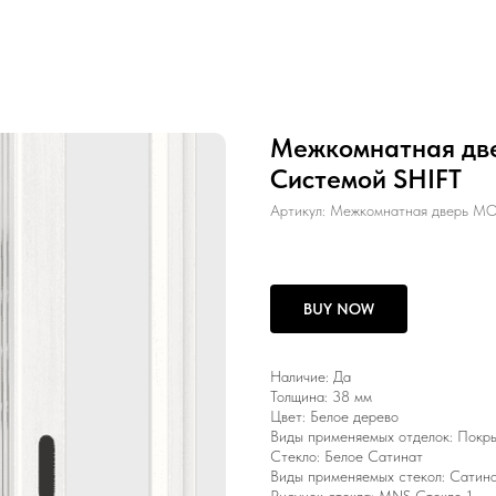
Межкомнатная дв
Системой SHIFT
Артикул:
Межкомнатная дверь MO
BUY NOW
Наличие: Да
Толщина: 38 мм
Цвет: Белое дерево
Виды применяемых отделок: Покры
Стекло: Белое Сатинат
Виды применяемых стекол: Сатинат