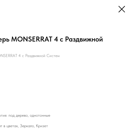
ерь MONSERRAT 4 с Раздвижной
NSERRAT 4 с Раздвижной Систем
тия: под дерево, однотонные
 в цветах, Зеркало, Кризет